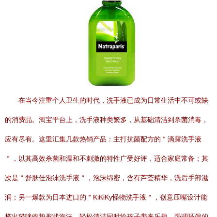
在当今注重个人卫生的时代，洗手液已成为日常生活中不可或缺
的消费品。淘宝平台上，洗手液种类繁多，从基础清洁到杀菌消毒，
应有尽有。这里汇集几款热销产品：主打抗菌配方的＂滴露洗手液
＂，以其高效杀菌和温和不刺激的特性广受好评，适合家庭常备；其
次是＂舒肤佳泡沫洗手液＂，泡沫绵密，含有芦荟精华，洗后手部滋
润；另一爆款为日本进口的＂KiKiKy怪物洗手液＂，创意压嘴设计能
挤出猫咪肉垫形状泡沫，轻松清洁同时给孩子带来乐趣。强调环保的