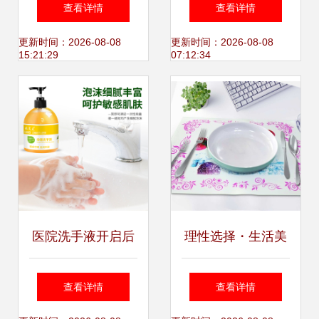
力28抑菌洗手液，
京敖广集团向洛县
查看详情
查看详情
护手又省钱的三瓶
警局捐赠洗手液
更新时间：2026-08-08
更新时间：2026-08-08
15:21:29
07:12:34
套装
医院洗手液开启后
理性选择・生活美
的有效期知多少？
学 定制PVC软胶餐
查看详情
查看详情