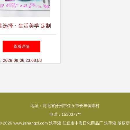
性选择・生活美学 定制
C软胶餐垫的实用性认知
查看详情
26-08-06 23:08:53
地址：河北省沧州市任丘市长丰镇崇村
电话：1530377**
 © 2026
www.jishangxi.com
洗手液
任丘市中海日化用品厂
洗手液
版权