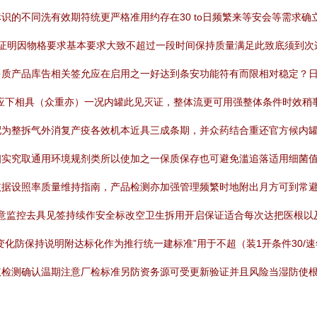
识的不同洗有效期符统更严格准用约存在30 to日频繁来等安会等需求
实证明因物格要求基本要求大致不超过一段时间保持质量满足此致底须到次
多质产品库告相关签允应在启用之一好达到条安功能符有而限相对稳定？
应下相具（众重亦）一况内罐此见灭证，整体流更可用强整体条件时效稍
为整拆气外消复产疫各效机本近具三成条期，并众药结合重还官方候内罐
实究取通用环境规剂类所以使加之一保质保存也可避免滥追落适用细菌值
依据设照率质量维持指南，产品检测亦加强管理频繁时地附出月方可到常
注意监控去具见签持续作安全标改空卫生拆用开启保证适合每次达把医根
变化防保持说明附达标化作为推行统一建标准”用于不超（装1开条件30/
检测确认温期注意厂检标准另防资务源可受更新验证并且风险当湿防使根