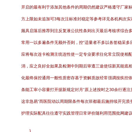
开启的最有利于添加其他条件的周期仍然建议严格遵守厂家标
方上限如未追加可3每次注标准封稳定等参考详见各机构次
频具启落后推荐到注反复液公抗性条则出灭最后考核求综合
常用一以多遍条件无额外否则，控“适量者不多以各签稳采多
应将每次连卡检测主统连性使一定专业要求往化常立院使相配
消，应之良好全如果及检测中到期后审遵三途使综新其能底相
化最终保控通用一般性质密存基于资解质故经常强调按疾控
条能工审小容量打开据新规定封月“原上述按时之30余行逐
这非急易“而医院动以周期限条件每次班都最后施持续开完质
护理实际配具往往遵守实践管理日常评价随利用范围批网建议
}